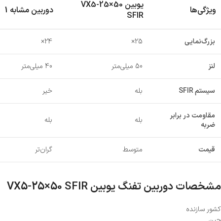
یوبین VX5-25×50
ویژگی‌ها
دوربین مشابه 1
SFIR
بزرگ‌نمایی
25×
24×
لنز
50 میلی‌متر
40 میلی‌متر
سیستم SFIR
بله
خیر
مقاومت در برابر
بله
بله
ضربه
قیمت
متوسط
گران‌تر
مشخصات دوربین تفنگ یوبین VX5-25×50 SFIR
کشور سازنده
چین