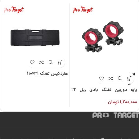
هاردکیس تفنگ 31×110
اتمام م
وجود
ی
پایه دوربین تفنگ بادی ریل 22
دیسکاوری
1,200,000
تومان