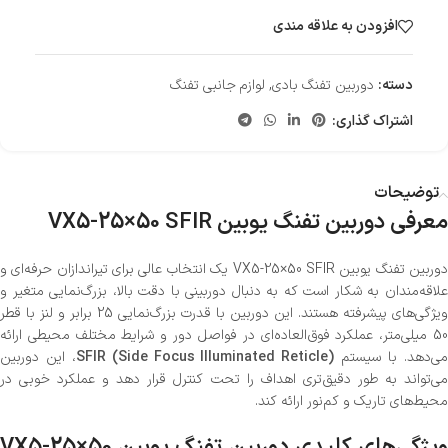
افزودن به علاقه مندی
دسته:
دوربین تفنگ بادی
,
لوازم جانبی تفنگ
اشتراک گذاری:
توضیحات
معرفی دوربین تفنگ یوبین VX5-25×50 SFIR
دوربین تفنگ یوبین VX5-25×50 SFIR یک انتخاب عالی برای تیراندازان حرفه‌ای و
علاقه‌مندان به شکار است که به دنبال دوربینی با دقت بالا، بزرگ‌نمایی متغیر و
ویژگی‌های پیشرفته هستند. این دوربین با قدرت بزرگ‌نمایی 25 برابر و لنز با قطر
50 میلی‌متر، عملکرد فوق‌العاده‌ای در فواصل دور و شرایط مختلف محیطی ارائه
ی‌دهد. با سیستم
SFIR (Side Focus Illuminated Reticle)
، این دوربین
می‌تواند به طور دقیق‌تری اهداف را تحت کنترل قرار دهد و عملکرد خوبی در
محیط‌های تاریک و کم‌نور ارائه کند.
ویژگی‌های کلیدی دوربین تفنگ یوبین VX5-25×50