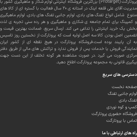
پروتارگت (Protarget) بزرگترین فروشگاه اینترنتی لوازم شکار و ماهیگیری کشور با
مدیریت آقای علی قلعه اینک در آستانه ی 20 سال فعالیت با گستره ای از کالا های
متنوع شامل انواع تفنگ های بادی، لوازم جانبی تفنگ های بادی، لوازم ماهیگیری
و کمپینگ برای تمام جامعه ی شکاری و ماهیگیری و هر رده سنی تجربه ی لذت
بخش یک خرید اینترنتی را تداعی می کند. ارسال سریع، ضمانت بهترین قیمت و
تضمین اصل بودن کالا سه اصل اولیه است که پروتارگت از نخستین روز تاسیس
به آن پایبند بوده است.فروشگاه پروتارگت در هیچ نقطه ای از کشور ایران
نمایندگی فروش یا خدمات پس از فروش ندارد و تراکنش های مالی از طریق دفتر
مرکزی صورت می گیرد .در صورت مشاهده هر گونه تخلف از این دست جهت
پیگیری قانونی به مجموعه پروتارگت اطلاع دهید.
دسترسی های سریع
صفحه نخست
لوازم جانبی تفنگ
تفنگ بادی
کمپ و کوه نوردی
فروشگاه حضوری پروتارگت
تماس با پروتارگت
راه های ارتباطی با ما