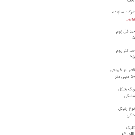
شرکت سازنده
یوبین
حداقل زوم
5
حداکثر زوم
25
قطر لنز خروجی
50 میلی متر
رنگ رتیکل
مشکی
نوع رتیکل
حکی
کلیک
1/10MIL