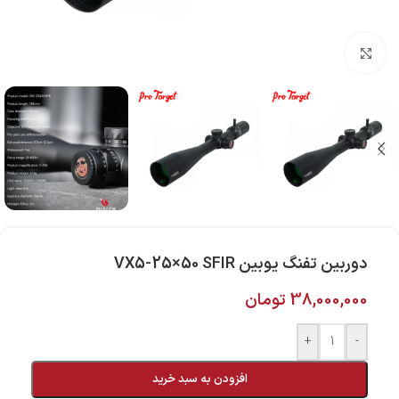
بزرگنمایی تصویر
دوربین تفنگ یوبین VX5-25×50 SFIR
38,000,000
تومان
+
-
افزودن به سبد خرید