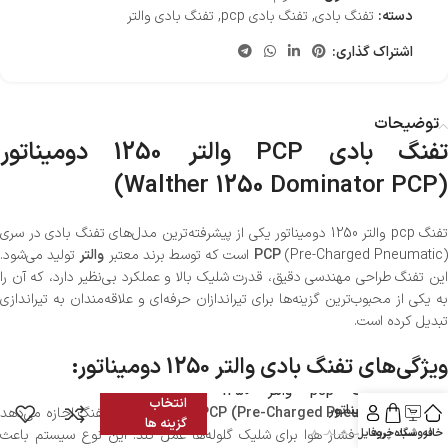
دسته:
تفنگ بادی
,
تفنگ بادی pcp
,
تفنگ بادی والتر
اشتراک گذاری:
توضیحات
تفنگ بادی PCP والتر 1250 دومیناتور
(Walther 1250 Dominator PCP)
تفنگ pcp والتر 1250 دومیناتور یکی از پیشرفته‌ترین مدل‌های تفنگ بادی در سری
Pre-Charged Pneumatic) است که توسط برند معتبر
PCP
والتر
تولید می‌شود.
این تفنگ طراحی مهندسی دقیق، قدرت شلیک بالا و عملکرد بی‌نظیر دارد، که آن را
به یکی از محبوب‌ترین گزینه‌ها برای تیراندازان حرفه‌ای و علاقه‌مندان به تیراندازی
تبدیل کرده است.
ویژگی‌های تفنگ بادی والتر 1250 دومیناتور:
تفنگ pcp والتر 1250
انتخاب
دومیناتور
یستم PCP (Pre-Charged Pneumatic)
: این سیستم به تفنگ اجازه می‌دهد
گزینه ها
خانه
فروشگاه
سبد خرید
پروفایل
تا با استفاده از فشار هوا برای شلیک گلوله‌ها عمل کند. این نوع سیستم باعث