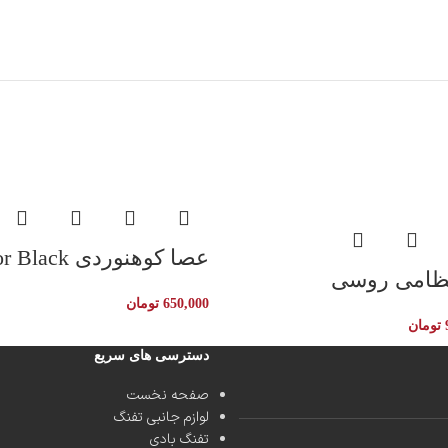
عصا کوهنوردی Campsor Black
ظامی روسی
650,000
تومان
تومان
دسترسی های سریع
صفحه نخست
لوازم جانبی تفنگ
تفنگ بادی