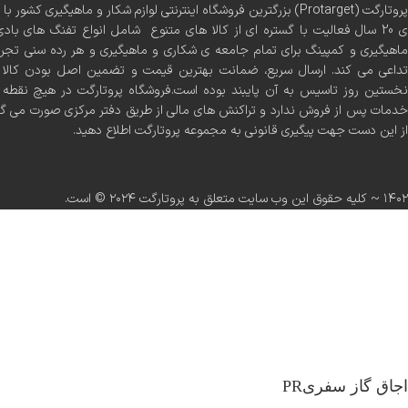
پروتارگت (Protarget) بزرگترین فروشگاه اینترنتی لوازم شکار و ماهیگیری 
ی 20 سال فعالیت با گستره ای از کالا های متنوع شامل انواع تفنگ های بادی
ماهیگیری و کمپینگ برای تمام جامعه ی شکاری و ماهیگیری و هر رده سنی تجر
تداعی می کند. ارسال سریع، ضمانت بهترین قیمت و تضمین اصل بودن کالا س
نخستین روز تاسیس به آن پایبند بوده است.فروشگاه پروتارگت در هیچ نقطه ا
خدمات پس از فروش ندارد و تراکنش های مالی از طریق دفتر مرکزی صورت می گ
از این دست جهت پیگیری قانونی به مجموعه پروتارگت اطلاع دهید.
۱۴۰۲ ~ کلیه حقوق این وب سایت متعلق به پروتارگت ۲۰۲۴ ©️ است.
اجاق گاز سفریPR