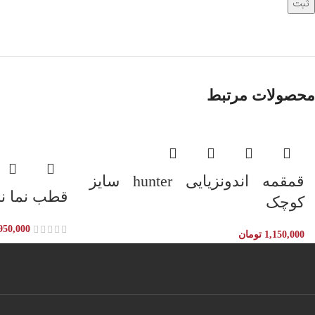
محصولات مرتبط
قمقمه اندونزیایی hunter سایز
قطب نما ن
کوچک
950,000
1,150,000
تومان