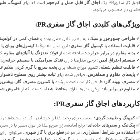
جاق گاز سفریPR یک
است که برای
اجاق گاز قابل حمل و کم‌حجم
کمپینگ، طبی
فضای باز محسوب می‌شود.
ویژگی‌های کلیدی اجاق گاز سفریPR:
✔
به راحتی قابل حمل بوده و
طراحی جمع‌وجور و سبک:
فضای کمی در کوله‌پشت
✔
این مدل معمولاً با
قابلیت استفاده با کپسول گاز سفری:
کپسول‌های بوتان یا پ
✔
ساخته شده از
که
بدنه مقاوم در برابر حرارت:
فولاد ضدزنگ یا آلیاژهای مقاوم
✔
برخی مدل‌ها دارای
سیستم احتراق ایمن:
فندک سرامیکی یا سیستم جرقه‌زن Piezo
✔
تنظیم میزان شعله برای
قابلیت تنظیم شعله:
پخت سریع یا گرم کردن ملایم غذ
✔
طراحی شده برای
پایه‌های مقاوم و ضدلغزش:
ثبات بیشتر روی سطوح ناهموار 
✔
طراحی کارآمد باعث می‌شود
مصرف بهینه گاز:
با کمترین مصرف گاز، بیشترین
✔
برخی مدل‌ها دارای
هستند که از
مقاوم در برابر باد:
محافظ شعله
خاموش شدن 
کاربردهای اجاق گاز سفریPR:
✅
مناسب برای پخت غذا و جوشاندن آب در محیط‌های باز
کمپینگ و طبیعت‌گردی:
✅
برای آماده‌سازی سریع غذا در طول مسیر یا در سفره
پیک‌نیک و سفرهای جاده‌ای:
✅
در مواقع
، می‌توان از ا
استفاده در شرایط اضطراری:
قطع برق یا گاز شهری
✅
گزینه‌ای عالی برای
ماهیگیری و شکار:
گرم کردن غذا یا تهیه نوشیدنی گرم در