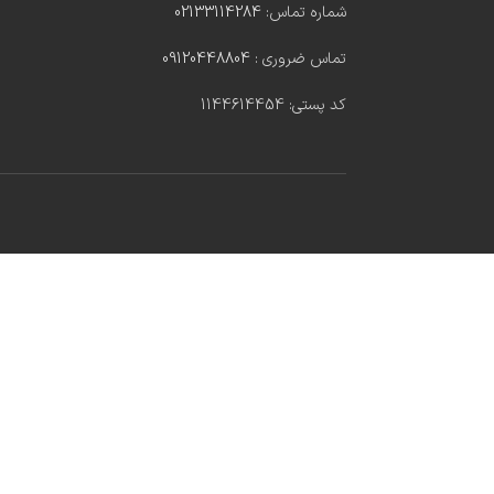
شماره تماس:
02133114284
تماس ضروری :
09120448804
کد پستی: 1144614454