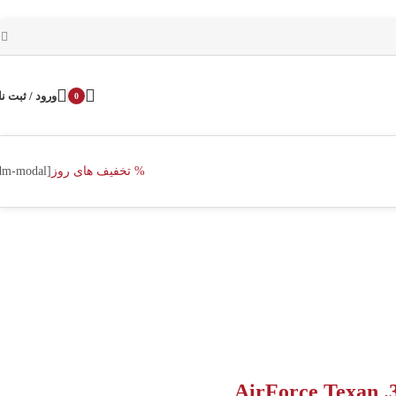
ورود / ثبت نا
0
% تخفیف های روز
[dm-modal]
AirForce Texan .