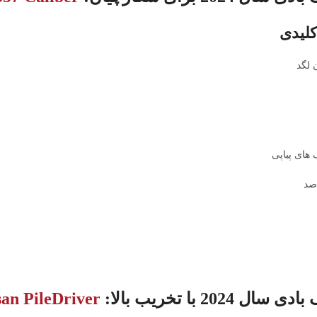
کلیدی
 لگد
های پیاپی
صد
ل 2024 با تخریب بالا:
an PileDriver