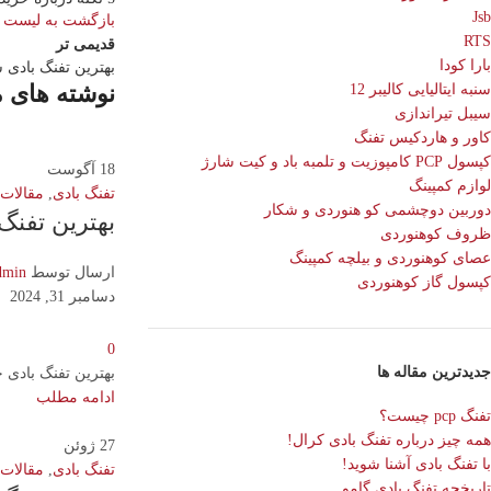
Jsb
بازگشت به لیست
RTS
قدیمی تر
بارا کودا
بهترین تفنگ بادی سال 2024 ق
نوشته های 
سنبه ایتالیایی کالیبر 12
سیبل تیراندازی
کاور و هاردکیس تفنگ
کپسول PCP کامپوزیت و تلمبه باد و کیت شارژ
18
آگوست
لوازم کمپینگ
تفنگ بادی
,
مقالات
دوربین دوچشمی کو هنوردی و شکار
بهترین تفنگ
ظروف کوهنوردی
عصای کوهنوردی و بیلچه کمپینگ
ارسال توسط
dmin
کپسول گاز کوهنوردی
دسامبر 31, 2024
0
جدیدترین مقاله ها
بهترین تفنگ بادی جهان در حال حاضر؟ قطعا تفنگ ب
ادامه مطلب
تفنگ pcp چیست؟
همه چیز درباره تفنگ بادی کرال!
27
ژوئن
با تفنگ بادی آشنا شوید!
تفنگ بادی
,
مقالات
تاریخچه تفنگ بادی گامو