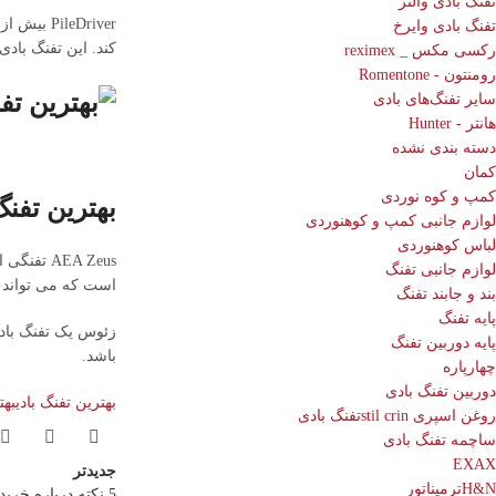
تفنگ بادی والتر
تفنگ بادی وایرخ
کند. این تفنگ باد
رکسی مکس _ reximex
رومنتون - Romentone
سایر تفنگ‌های بادی
هانتر - Hunter
دسته بندی نشده
کمان
کمپ و کوه نوردی
بهترین تفنگ بادی سا
لوازم جانبی کمپ و کوهنوردی
لباس کوهنوردی
لوازم جانبی تفنگ
است که می تواند بیش از 1500 فوت پوند قدرت تولید کند که نزدیک به دو برابر توان خروجی 
بند و جابند تفنگ
پایه تفنگ
زئوس یک تفنگ بادی
پایه دوربین تفنگ
باشد.
چهارپاره
دوربین تفنگ بادی
بهترین تفنگ بادی
بهت
روغن اسپری stil crinتفنگ بادی
ساچمه تفنگ بادی
EXAX
جدیدتر
H&Nترمیناتور
5 نکته درباره خرید تفنگ بادی