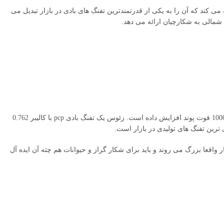
فوت پوند در کالیبر 0.45 و بیش از 800 فوت پوند در کالیبر 0.50 قدرت ارائه می کند که آن را به یکی از قدرتمندترین تفنگ های بادی در بازار تبدیل می
 شمالی به شکارچیان ارائه می دهد.
AEA Zeus تفنگی است که اخیراً معرفی شده است و قدرت تفنگ بادی را به خوبی بالاتر از مرز 1000 فوت پوند افزایش داده است. زئوس یک تفنگ بادی pcp با کالیبر 0.762
قعا بزرگ می روند و باید برای شکار گراز و حیوانات هم چثه آن ایده آل