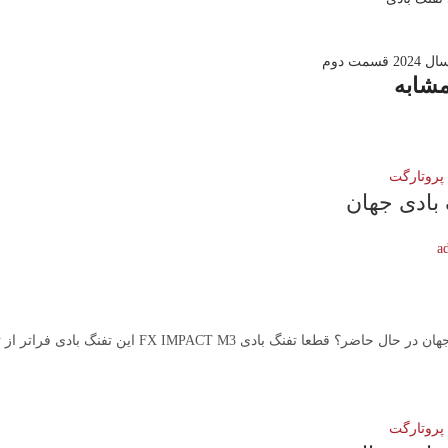
سمت دوم
مشابه
 پروتارگت
 بادی جهان
a
ادی FX IMPACT M3 این تفنگ بادی فراتر از تمام استانداردهای جهانی تفنگ بادی عمل کرده است و...
 پروتارگت