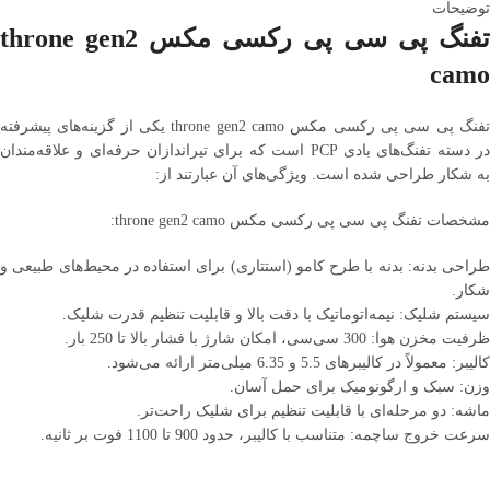
توضیحات
تفنگ پی سی پی رکسی مکس throne gen2
camo
تفنگ پی سی پی رکسی مکس throne gen2 camo یکی از گزینه‌های پیشرفته
در دسته تفنگ‌های بادی PCP است که برای تیراندازان حرفه‌ای و علاقه‌مندان
به شکار طراحی شده است. ویژگی‌های آن عبارتند از:
مشخصات تفنگ پی سی پی رکسی مکس throne gen2 camo:
طراحی بدنه: بدنه با طرح کامو (استتاری) برای استفاده در محیط‌های طبیعی و
شکار.
سیستم شلیک: نیمه‌اتوماتیک با دقت بالا و قابلیت تنظیم قدرت شلیک.
ظرفیت مخزن هوا: 300 سی‌سی، امکان شارژ با فشار بالا تا 250 بار.
کالیبر: معمولاً در کالیبرهای 5.5 و 6.35 میلی‌متر ارائه می‌شود.
وزن: سبک و ارگونومیک برای حمل آسان.
ماشه: دو مرحله‌ای با قابلیت تنظیم برای شلیک راحت‌تر.
سرعت خروج ساچمه: متناسب با کالیبر، حدود 900 تا 1100 فوت بر ثانیه.