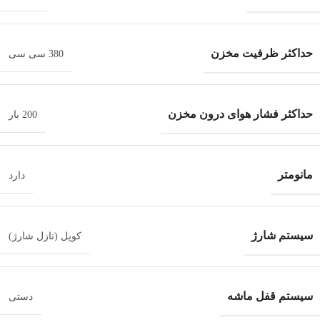
حداکثر ظرفیت مخزن
380 سی سی
حداکثر فشار هوای درون مخزن
200 بار
مانومتر
دارد
سیستم شارژ
کوپل (نازل شارژ)
سیستم قفل ماشه
دستی