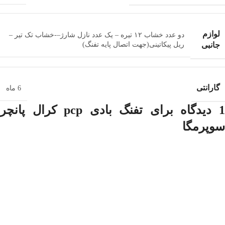
لوازم
دو عدد خشاب ۱۲ تیره – یک عدد نازل شارژ–-خشاب تک تیر –
جانبی
ریل پیکاتینی(جهت اتصال پایه تفنگ)
گارانتی
6 ماه
 دیدگاه برای
تفنگ بادی pcp کرال پانچر
سوپرمگا
صابر کیانی
–
فوریه 14, 2022
از هر نظر حرف نداره
دیدگاه خود را بنویسید
نشانی ایمیل شما منتشر نخواهد شد.
بخش‌های موردنیاز علامت‌گذاری شده‌اند