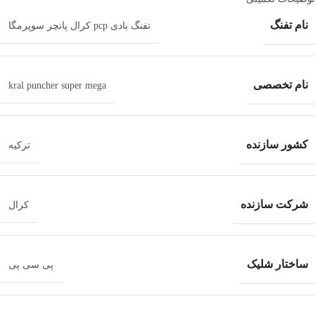
نام تفنگ
تفنگ بادی pcp کرال پانچر سوپرمگا
نام تخصصی
kral puncher super mega
کشور سازنده
ترکیه
شرکت سازنده
کرال
ساختار شلیک
پی سی پی