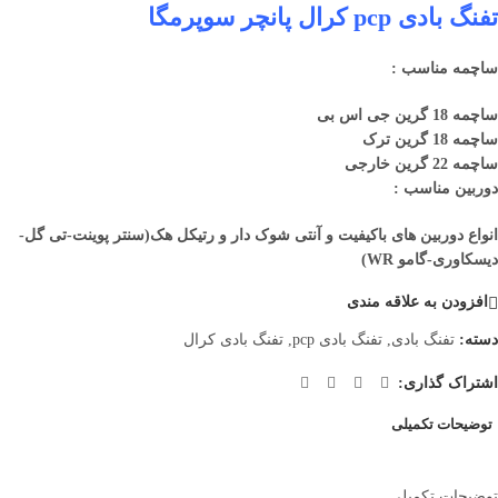
تفنگ بادی pcp کرال پانچر سوپرمگا
ساچمه مناسب :
ساچمه 18 گرین جی اس بی
ساچمه 18 گرین ترک
ساچمه 22 گرین خارجی
دوربین مناسب :
انواع دوربین های باکیفیت و آنتی شوک دار و رتیکل هک(سنتر پوینت-تی گل-
دیسکاوری-گامو WR)
افزودن به علاقه مندی
دسته:
تفنگ بادی
,
تفنگ بادی pcp
,
تفنگ بادی کرال
اشتراک گذاری:
توضیحات تکمیلی
توضیحات تکمیلی