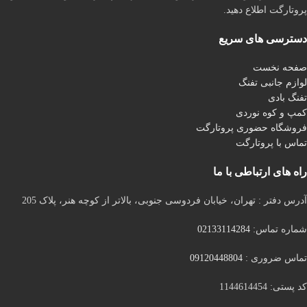
پروتارگت اطلاع دهید.
دسترسی های سریع
صفحه نخست
لوازم جانبی تفنگ
تفنگ بادی
کمپ و کوه نوردی
فروشگاه حضوری پروتارگت
تماس با پروتارگت
راه های ارتباطی با ما
آدرس دفتر : تهران، خیابان فردوسی جنوبی، بالاتر از کوچه هنر، پلاک 205
شماره تماس:
02133114284
تماس ضروری :
09120448804
کد پستی: 1144614454