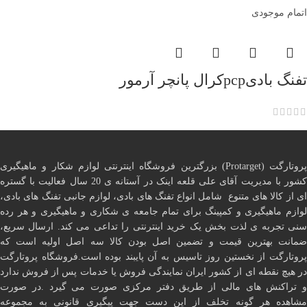
اتمام موجودی
تفنگ بادیpcpکرال پانچر آرمور
پروتارگت (Protarget) بزرگترین فروشگاه اینترنتی لوازم شکار و ماهیگیری
کشور با مدیریت آقای علی قلعه اینک در آستانه ی 20 سال فعالیت با گستره
ای از کالا های متنوع شامل انواع تفنگ های بادی، لوازم جانبی تفنگ های بادی،
لوازم ماهیگیری و کمپینگ برای تمام جامعه ی شکاری و ماهیگیری و هر رده
سنی تجربه ی لذت بخش یک خرید اینترنتی را تداعی می کند. ارسال سریع،
ضمانت بهترین قیمت و تضمین اصل بودن کالا سه اصل اولیه است که
پروتارگت از نخستین روز تاسیس به آن پایبند بوده است.فروشگاه پروتارگت
در هیچ نقطه ای از کشور ایران نمایندگی فروش یا خدمات پس از فروش ندارد
و تراکنش های مالی از طریق دفتر مرکزی صورت می گیرد .در صورت
مشاهده هر گونه تخلف از این دست جهت پیگیری قانونی به مجموعه