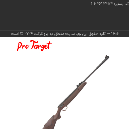
کد پستی: 1144614454
۱۴۰۲ ~ کلیه حقوق این وب سایت متعلق به پروتارگت ۲۰۲۴ ©️ است.