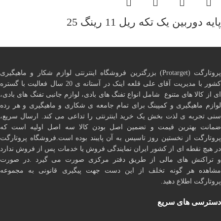
پایه دوربین یک تکه ریل 11 رینگ 25
پروتارگت (Protarget) بزرگترین فروشگاه اینترنتی لوازم شکار و ماهیگیری
کشور با مدیریت آقای علی قلعه اینک در آستانه ی 20 سال فعالیت با گستره
ای از کالا های متنوع شامل انواع تفنگ های بادی، لوازم جانبی تفنگ های بادی،
لوازم ماهیگیری و کمپینگ برای تمام جامعه ی شکاری و ماهیگیری و هر رده
سنی تجربه ی لذت بخش یک خرید اینترنتی را تداعی می کند. ارسال سریع،
ضمانت بهترین قیمت و تضمین اصل بودن کالا سه اصل اولیه است که
پروتارگت از نخستین روز تاسیس به آن پایبند بوده است.فروشگاه پروتارگت
در هیچ نقطه ای از کشور ایران نمایندگی فروش یا خدمات پس از فروش ندارد
و تراکنش های مالی از طریق دفتر مرکزی صورت می گیرد .در صورت
مشاهده هر گونه تخلف از این دست جهت پیگیری قانونی به مجموعه
پروتارگت اطلاع دهید.
دسترسی های سریع