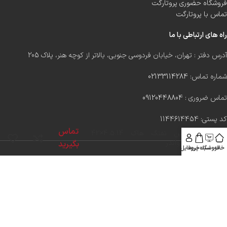
فروشگاه حضوری پروتارگت
تماس با پروتارگت
راه های ارتباطی با ما
آدرس دفتر : تهران، خیابان فردوسی جنوبی، بالاتر از کوچه هنر، پلاک 205
شماره تماس:
02133114284
تماس ضروری :
09120448804
کد پستی: 1144614454
تماس
دوربین تفنگ هاک 4.5.14×42
سایدواندر
بگیرید
خانه
فروشگاه
سبد خرید
پروفایل
۱۴۰۲ ~ کلیه حقوق این وب سایت متعلق به پروتارگت ۲۰۲۴ ©️ است.