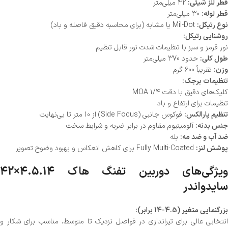
قطر لنز شیئی:
42 میلی‌متر
قطر لوله:
30 میلی‌متر
نوع رتیکل:
Mil-Dot یا مشابه (برای محاسبه دقیق فاصله و باد)
روشنایی رتیکل:
نور قرمز و سبز با تنظیمات شدت نور قابل تنظیم
طول کلی:
حدود 370 میلی‌متر
وزن:
تقریباً 600 گرم
تنظیمات برجک:
کلیک‌های دقیق با دقت 1/4 MOA
تنظیمات برای ارتفاع و باد
تنظیم پارالکس:
فوکوس جانبی (Side Focus) از 10 متر تا بی‌نهایت
جنس بدنه:
آلومینیوم مقاوم در برابر ضربه و شرایط سخت
ضد آب و ضد مه:
بله
پوشش لنز:
Fully Multi-Coated برای کاهش انعکاس و بهبود وضوح تصویر
ویژگی‌های دوربین تفنگ هاک 4.5.14×42
سایدواندر
بزرگنمایی متغیر (4.5-14 برابر):
انتخابی عالی برای تیراندازی در فواصل نزدیک تا متوسط، مناسب برای شکار و