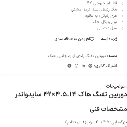
قطر لنز خروجی: 42
رنگ رتیکل : سبز، قرمز، مشکی
طرح رتیکل : به علاوه
نوع رتیکل: حک
میل دات:بلی
مقایسه
افزودن به علاقه مندی
دسته:
دوربین تفنگ بادی
,
لوازم جانبی تفنگ
اشتراک گذاری:
توضیحات
دوربین تفنگ هاک 4.5.14×42 سایدواندر
مشخصات فنی
بزرگنمایی:
4.5 تا 14 برابر (قابل تنظیم)