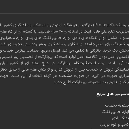
پروتارگت (Protarget) بزرگترین فروشگاه اینترنتی لوازم شکار و ماهیگیری کشور با
مدیریت آقای علی قلعه اینک در آستانه ی 20 سال فعالیت با گستره ای از کالا های
متنوع شامل انواع تفنگ های بادی، لوازم جانبی تفنگ های بادی، لوازم ماهیگیری
و کمپینگ برای تمام جامعه ی شکاری و ماهیگیری و هر رده سنی تجربه ی لذت
بخش یک خرید اینترنتی را تداعی می کند. ارسال سریع، ضمانت بهترین قیمت و
تضمین اصل بودن کالا سه اصل اولیه است که پروتارگت از نخستین روز تاسیس
به آن پایبند بوده است.فروشگاه پروتارگت در هیچ نقطه ای از کشور ایران
نمایندگی فروش یا خدمات پس از فروش ندارد و تراکنش های مالی از طریق دفتر
مرکزی صورت می گیرد .در صورت مشاهده هر گونه تخلف از این دست جهت
پیگیری قانونی به مجموعه پروتارگت اطلاع دهید.
دسترسی های سریع
صفحه نخست
لوازم جانبی تفنگ
تفنگ بادی
کمپ و کوه نوردی