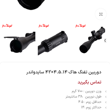
بزرگنمایی تصویر
دوربین تفنگ هاک 4.5.14×42 سایدواندر
تماس بگیرید
وزن دوربین : 700 گرم
طول دوربین :38 سانتیمتر
حداقل زوم : 4.5
حداکثر زوم :14