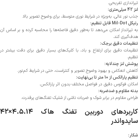
تیراندازی تفریحی.
لنز 42 میلی‌متری:
جذب نور عالی، به‌ویژه در شرایط نوری متوسط، برای وضوح تصویر بالا.
رتیکل Mil-Dot قابل تنظیم:
به تیرانداز امکان می‌دهد تا به‌طور دقیق فاصله‌ها را محاسبه کرده و بر اساس آن
هدف‌گیری کند.
تنظیمات دقیق برجک:
تنظیمات دقیق برای ارتفاع و باد، با کلیک‌های بسیار دقیق برای دقت بیشتر در
تنظیم.
پوشش لنز چندلایه:
کاهش انعکاس و بهبود وضوح تصویر و کنتراست، حتی در شرایط کم‌نور.
تنظیم پارالکس از 10 متر تا بی‌نهایت:
امکان فوکوس دقیق در فواصل مختلف بدون اثر پارالکس.
بدنه مقاوم و ضدضربه:
طراحی مقاوم در برابر شوک و ضربات ناشی از شلیک تفنگ‌های پرقدرت.
کاربردهای دوربین تفنگ هاک 4.5.14×42
سایدواندر
شکار: