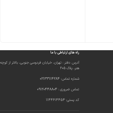
راه های ارتباطی با ما
آدرس دفتر : تهران، خیابان فردوسی جنوبی، بالاتر از کوچه
هنر، پلاک 205
شماره تماس:
02133114284
تماس ضروری :
09120448804
کد پستی: 1144614454