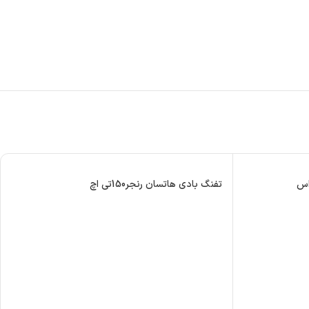
تفنگ بادی هاتسان رنجر150تی اچ