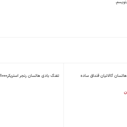
نویسم.
تفنگ بادی هاتسان رنجر استریکر1000اس
ن