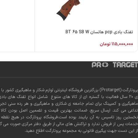
تفنگ بادی pcp هاتسان BT 65 SB W
115,000,000
تومان
پروتارگت (Protarget) بزرگترین فروشگاه اینترنتی لوازم شکار و ماهیگیری 
ی 20 سال فعالیت با گستره ای از کالا های متنوع شامل انواع تفنگ های بادی
ماهیگیری و کمپینگ برای تمام جامعه ی شکاری و ماهیگیری و هر رده سنی تجر
تداعی می کند. ارسال سریع، ضمانت بهترین قیمت و تضمین اصل بودن کالا س
نخستین روز تاسیس به آن پایبند بوده است.فروشگاه پروتارگت در هیچ نقطه ا
خدمات پس از فروش ندارد و تراکنش های مالی از طریق دفتر مرکزی صورت می گ
از این دست جهت پیگیری قانونی به مجموعه پروتارگت اطلاع دهید.