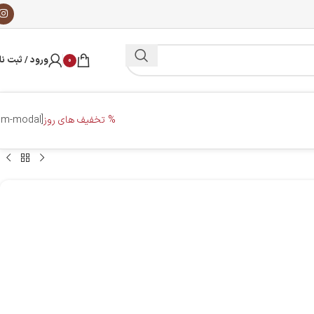
ورود / ثبت نا
0
% تخفیف های روز
[dm-modal]