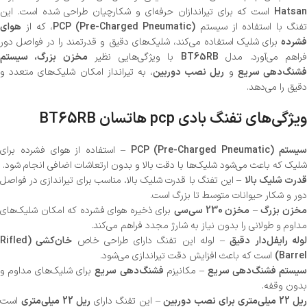
Hatsan
است که برای تیراندازان حرفه‌ای و شکارچیان طراحی شده است. این
فنگ با استفاده از سیستم
PCP (Pre-Charged Pneumatic)
، که از
هوای
فشرده
برای شلیک استفاده می‌کند، شلیک‌های دقیق و قدرتمند را در فواصل دور
راهم می‌آورد. مدل
BT65RB
با ویژگی‌هایی نظیر
مخزن بزرگ، سیستم
شنگ‌دهی سریع
و
ریل نصب دوربین
، به تیرانداز امکان شلیک‌های متعدد و
دقیق را می‌دهد.
ویژگی‌های تفنگ بادی pcp هاتسان BT65RB
یستم PCP (Pre-Charged Pneumatic)
– استفاده از هوای فشرده برای
شلیک که باعث می‌شود شلیک‌ها با دقت بالا و بدون ارتعاشات اضافی انجام شود.
درت شلیک بالا
– این تفنگ با قدرت شلیک بالا، مناسب برای تیراندازی در فواصل
دور و شکار حیوانات متوسط تا بزرگ است.
خزن بزرگ
–
مخزن 230 سی‌سی
برای ذخیره هوای فشرده که امکان شلیک‌های
مداوم و طولانی را بدون نیاز به شارژ مجدد فراهم می‌کند.
وله رایفل‌دار دقیق
– لوله این تفنگ دارای طراحی خاص
خان‌کشی (Rifled
Barrel)
است که باعث افزایش دقت تیراندازی می‌شود.
یستم فشنگ‌دهی سریع
– مکانیزم
فشنگ‌دهی سریع
برای شلیک‌های مداوم و
بدون وقفه.
یل 22 میلی‌متری برای نصب دوربین
– این تفنگ دارای
ریل 22 میلی‌متری
است