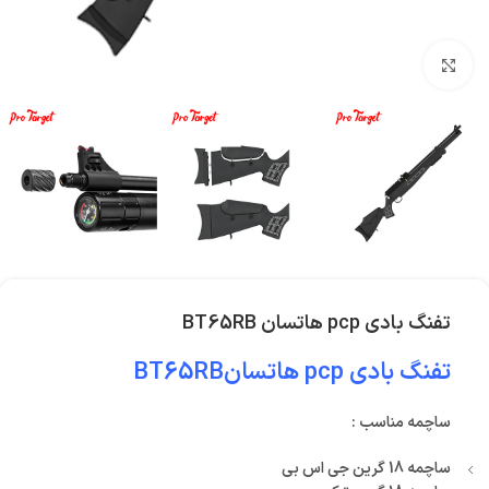
بزرگنمایی تصویر
تفنگ بادی pcp هاتسان BT65RB
تفنگ بادی pcp هاتسانBT65RB
ساچمه مناسب :
ساچمه 18 گرین جی اس بی