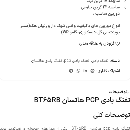
ساچمه 18 گرین ترک
ساچمه 22 گرین خارجی
دوربین مناسب :
انواع دوربین های باکیفیت و آنتی شوک دار و رتیکل هک(سنتر
پوینت-تی گل-دیسکاوری-گامو WR)
افزودن به علاقه مندی
دسته:
تفنگ بادی
,
تفنگ بادی pcp
,
تفنگ بادی هاتسان
اشتراک گذاری:
توضیحات
تفنگ بادی PCP هاتسان BT65RB
توضیحات کلی
تفنگ بادی pcp هاتسان BT65RB یکی از مدل‌های حرفه‌ای و قدرتمند برند