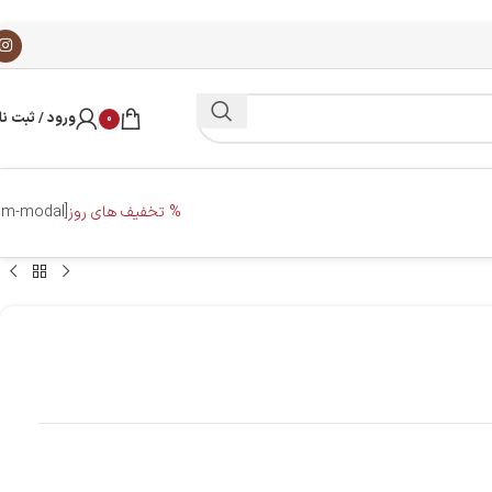
ورود / ثبت نا
0
% تخفیف های روز
[dm-modal]