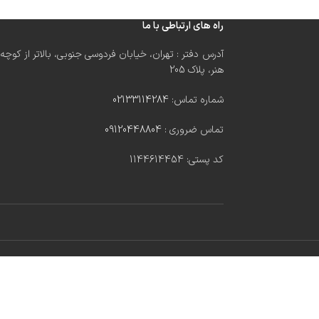
راه های ارتباطی با ما
آدرس دفتر : تهران، خیابان فردوسی جنوبی، بالاتر از کوچه
هنر، پلاک 205
شماره تماس:
02133114284
تماس ضروری :
09120448804
کد پستی: 1144614454