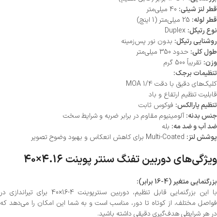
قطر لنز شیئی:
40 میلی‌متر
قطر لوله:
25 میلی‌متر (1 اینچ)
نوع رتیکل:
Duplex
روشنایی رتیکل:
بدون نور پس‌زمینه
طول کلی:
حدود 350 میلی‌متر
وزن:
تقریباً 500 گرم
تنظیمات برجک:
کلیک‌های دقیق با دقت 1/4 MOA
قابلیت تنظیم ارتفاع و باد
تنظیم پارالکس:
فوکوس ثابت
جنس بدنه:
آلومینیوم مقاوم در برابر ضربه و شرایط سخت
ضد آب و ضد مه:
بله
پوشش لنز:
Multi-Coated برای کاهش انعکاس و بهبود وضوح تصویر
ویژگی‌های دوربین تفنگ سنتر پوینت 4.16×40
بزرگنمایی متغیر (4-16 برابر):
با این بزرگنمایی قابل تنظیم، دوربین سنترپوینت 4-16×40 برای تیراندازی در
فواصل مختلف، از کوتاه تا دور، مناسب است و به شما این امکان را می‌دهد که
در هر شرایطی هدف‌گیری دقیقی داشته باشید.