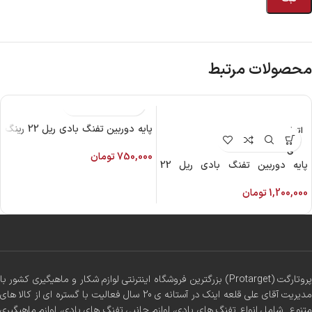
محصولات مرتبط
پایه دوربین تفنگ بادی ریل 22 رینگ
اتمام م
وجود
25
ی
750,000
تومان
پایه دوربین تفنگ بادی ریل 22
دیسکاوری
1,200,000
تومان
پروتارگت (Protarget) بزرگترین فروشگاه اینترنتی لوازم شکار و ماهیگیری کشور با
مدیریت آقای علی قلعه اینک در آستانه ی 20 سال فعالیت با گستره ای از کالا های
متنوع شامل انواع تفنگ های بادی، لوازم جانبی تفنگ های بادی، لوازم ماهیگیری