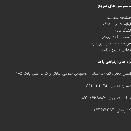
دسترسی های سریع
صفحه نخست
لوازم جانبی تفنگ
تفنگ بادی
کمپ و کوه نوردی
فروشگاه حضوری پروتارگت
تماس با پروتارگت
راه های ارتباطی با ما
آدرس دفتر : تهران، خیابان فردوسی جنوبی، بالاتر از کوچه هنر، پلاک 205
شماره تماس:
02133114284
تماس ضروری :
09120448804
کد پستی: 1144614454