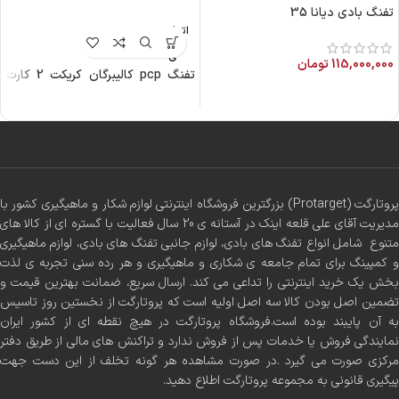
تفنگ بادی دیانا 35
اتمام م
وجود
ی
115,000,000
تومان
تفنگ pcp کالیبرگان کریکت 2 کارت
دار
پروتارگت (Protarget) بزرگترین فروشگاه اینترنتی لوازم شکار و ماهیگیری کشور با
مدیریت آقای علی قلعه اینک در آستانه ی 20 سال فعالیت با گستره ای از کالا های
متنوع شامل انواع تفنگ های بادی، لوازم جانبی تفنگ های بادی، لوازم ماهیگیری
و کمپینگ برای تمام جامعه ی شکاری و ماهیگیری و هر رده سنی تجربه ی لذت
بخش یک خرید اینترنتی را تداعی می کند. ارسال سریع، ضمانت بهترین قیمت و
تضمین اصل بودن کالا سه اصل اولیه است که پروتارگت از نخستین روز تاسیس
به آن پایبند بوده است.فروشگاه پروتارگت در هیچ نقطه ای از کشور ایران
نمایندگی فروش یا خدمات پس از فروش ندارد و تراکنش های مالی از طریق دفتر
مرکزی صورت می گیرد .در صورت مشاهده هر گونه تخلف از این دست جهت
پیگیری قانونی به مجموعه پروتارگت اطلاع دهید.