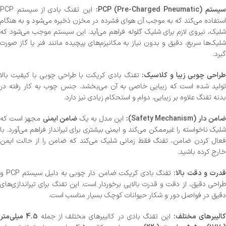
یستم PCP (Pre-Charged Pneumatic):
این تفنگ بادی از سیستم PCP
استفاده می‌کند که به موجب آن هوای فشرده در مخزن ذخیره می‌شود و به هنگام
شلیک، نیروی لازم برای شلیک گلوله فراهم می‌آید. این سیستم موجب می‌شود که
شلیک‌ها سریع، دقیق و بدون نیاز به مکانیزم‌های پیچیده مانند فنر یا گاز صورت
گیرد.
راحی چوبی زیبا و کلاسیک:
تفنگ بادی کریکت با طراحی چوبی با کیفیت بالا
تولید شده است که زیبایی خاصی به آن می‌بخشد. جنس چوب به کار رفته در
بدنه تفنگ علاوه بر زیبایی، دوام و استحکام زیادی نیز دارد.
ضامن دار (Safety Mechanism):
این مدل به یک
ضامن ایمنی
مجهز است که
شلیک ناخواسته را غیرممکن می‌کند و ایمنی بیشتری برای تیرانداز فراهم می‌آورد. با
فعال کردن ضامن، تفنگ فقط زمانی شلیک می‌کند که ضامن را از حالت ایمن
خارج کرده باشید.
درت و دقت بالا:
تفنگ بادی کریکت ضامن دار چوبی به دلیل سیستم PCP و
طراحی دقیق، از دقت و قدرت بالایی برخوردار است. این تفنگ برای تیراندازی‌های
دقیق در فواصل دور و شکار حیوانات کوچک بسیار مناسب است.
الیبرهای مختلف:
این تفنگ بادی در کالیبرهای مختلف از جمله
4.5 میلی‌متر