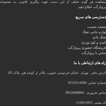
مشاهده هر گونه تخلف از این دست جهت پیگیری قانونی به مجموعه
پروتارگت اطلاع دهید.
دسترسی های سریع
صفحه نخست
لوازم جانبی تفنگ
تفنگ بادی
کمپ و کوه نوردی
فروشگاه حضوری پروتارگت
تماس با پروتارگت
راه های ارتباطی با ما
آدرس دفتر : تهران، خیابان فردوسی جنوبی، بالاتر از کوچه هنر، پلاک 205
شماره تماس:
02133114284
تماس ضروری :
09120448804
کد پستی: 1144614454