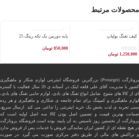
محصولات مرتبط
کیف تفنگ بولپاپ
پایه دوربین یک تکه رینگ 25
850,000
تومان
1,250,000
تومان
پروتارگت (Protarget) بزرگترین فروشگاه اینترنتی لوازم شکار و ماهیگیری
کشور با مدیریت آقای علی قلعه اینک در آستانه ی 20 سال فعالیت با گستره
ای از کالا های متنوع شامل انواع تفنگ های بادی، لوازم جانبی تفنگ های بادی،
لوازم ماهیگیری و کمپینگ برای تمام جامعه ی شکاری و ماهیگیری و هر رده
سنی تجربه ی لذت بخش یک خرید اینترنتی را تداعی می کند. ارسال سریع،
ضمانت بهترین قیمت و تضمین اصل بودن کالا سه اصل اولیه است که
پروتارگت از نخستین روز تاسیس به آن پایبند بوده است.فروشگاه پروتارگت
در هیچ نقطه ای از کشور ایران نمایندگی فروش یا خدمات پس از فروش ندارد
و تراکنش های مالی از طریق دفتر مرکزی صورت می گیرد .در صورت