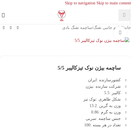
Skip to navigation
Skip to main content
خانه
/
لوازم جانبی تفنگ
/
ساچمه تفنگ بادی
بزرگنمایی تصویر
ساچمه بیژن نوک تیزکالیبر 5/5
کشورسازنده :ایران
شرکت سازنده :بیژن
کالیبر :5.5
شکل ظاهری :نوک تیز
وزن به گرین :13.2
وزن به گرم :0.86
جنس ساچمه :سربی
تعداد در هر بسته :100