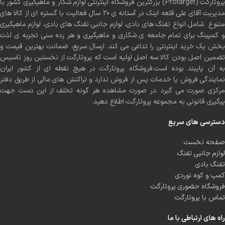
پروتارگت (Protarget) بزرگترین فروشگاه اینترنتی لوازم شکار و ماهیگیری کشور با
مدیریت آقای علی قلعه اینک در آستانه ی 20 سال فعالیت با گستره ای از کالا های
متنوع شامل انواع تفنگ های بادی، لوازم جانبی تفنگ های بادی، لوازم ماهیگیری
و کمپینگ برای تمام جامعه ی شکاری و ماهیگیری و هر رده سنی تجربه ی لذت
بخش یک خرید اینترنتی را تداعی می کند. ارسال سریع، ضمانت بهترین قیمت و
تضمین اصل بودن کالا سه اصل اولیه است که پروتارگت از نخستین روز تاسیس
به آن پایبند بوده است.فروشگاه پروتارگت در هیچ نقطه ای از کشور ایران
نمایندگی فروش یا خدمات پس از فروش ندارد و تراکنش های مالی از طریق دفتر
مرکزی صورت می گیرد .در صورت مشاهده هر گونه تخلف از این دست جهت
پیگیری قانونی به مجموعه پروتارگت اطلاع دهید.
دسترسی های سریع
صفحه نخست
لوازم جانبی تفنگ
تفنگ بادی
کمپ و کوه نوردی
فروشگاه حضوری پروتارگت
تماس با پروتارگت
راه های ارتباطی با ما