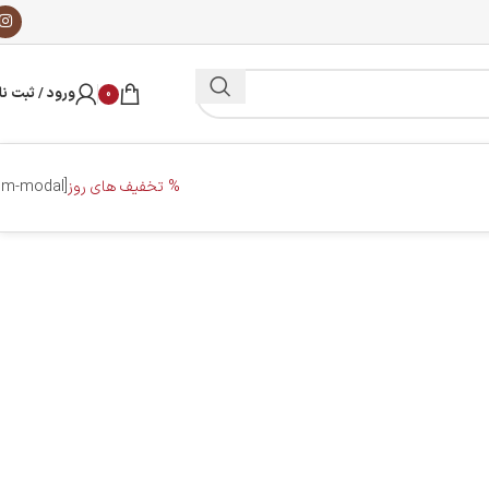
ورود / ثبت نا
0
% تخفیف های روز
[dm-modal]