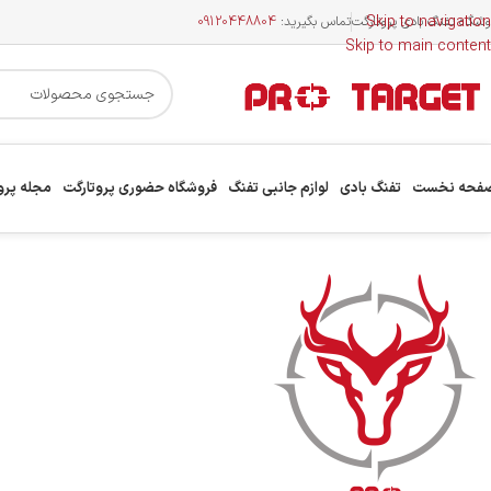
Skip to navigation
وشگاه تفنگ بادی پروتارگت
تماس بگیرید:
09120448804
Skip to main content
فحه نخست
تفنگ بادی
لوازم جانبی تفنگ
فروشگاه حضوری پروتارگت
مجله پرو