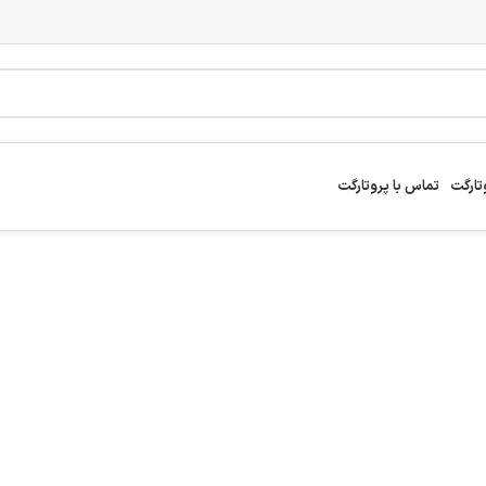
تارگت
تماس با پروتارگت