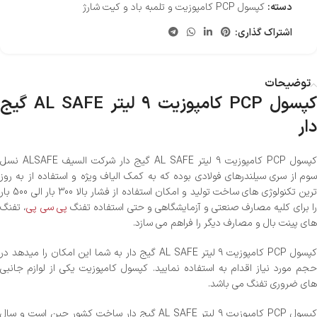
دسته:
کپسول PCP کامپوزیت و تلمبه باد و کیت شارژ
اشتراک گذاری:
توضیحات
کپسول PCP کامپوزیت 9 لیتر AL SAFE گیج
دار
کپسول PCP کامپوزیت 9 لیتر AL SAFE گیج دار شرکت السیف ALSAFE نسل
سوم از سری سیلندرهای فولادی بوده که به کمک الیاف ویژه و استفاده از به روز
ترین تکنولوژی های ساخت تولید و امکان استفاده از فشار بالا 300 بار الی 500 بار
ا برای کلیه مصارف صنعتی و آزمایشگاهی و حتی استفاده تفنگ
پی سی پی
، تفنگ
های پینت بال و مصارف دیگر را فراهم می سازد.
کپسول PCP کامپوزیت 9 لیتر AL SAFE گیج دار به شما این امکان را میدهد در
حجم مورد نیاز اقدام به استفاده نمایید. کپسول کامپوزیت یکی از لوازم جانبی
های ضروری تفنگ می باشد.
کپسول PCP کامپوزیت 9 لیتر AL SAFE گیج دار ساخت کشور چین است و سال