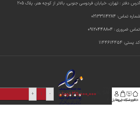
آدرس دفتر : تهران، خیابان فردوسی جنوبی، بالاتر از کوچه هنر، پلاک 205
شماره تماس:
02133114284
تماس ضروری :
09120448804
کد پستی: 1144614454
کپسول PCP
کامپوزیت 9
لیتر AL SAFE
35,000,000
تومان
+
-
گیج دار
خانه
فروشگاه
سبد خرید
پروفایل
۱۴۰۲ ~ کلیه حقوق این وب سایت متعلق به پروتارگت ۲۰۲۴ ©️ است.