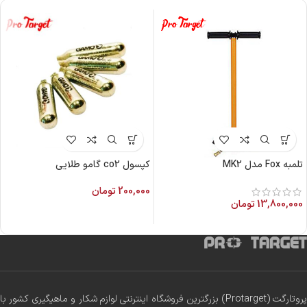
تلمبه Fox مدل MK2
کپسول co2 گامو طلایی
200,000
تومان
13,800,000
تومان
پروتارگت (Protarget) بزرگترین فروشگاه اینترنتی لوازم شکار و ماهیگیری کشور با